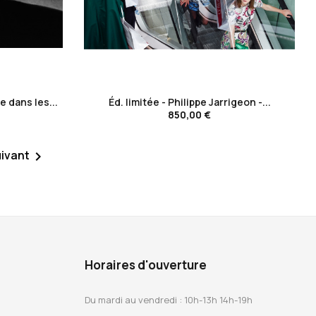
favorite_border
 dans les...
Éd. limitée - Philippe Jarrigeon -...
850,00 €
ivant

Horaires d'ouverture
Du mardi au vendredi : 10h-13h 14h-19h