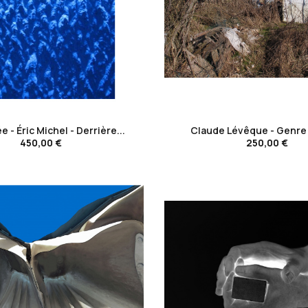
favorite_border
favorite_border
ée - Éric Michel - Derrière...
Claude Lévêque - Genre
450,00 €
250,00 €