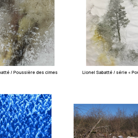
favorite_border
favorite_border
batté / Poussière des cimes
Lionel Sabatté / série « Po