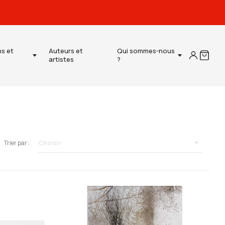
ns et
Auteurs et
Qui sommes-nous
artistes
?

Choisir
Trier par :