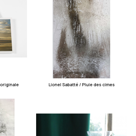
favorite_border
originale
Lionel Sabatté / Pluie des cimes