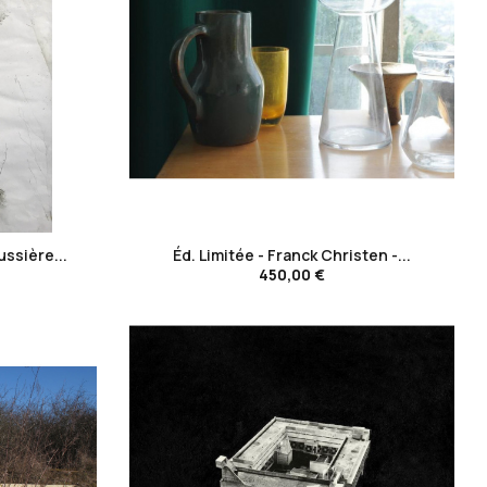
favorite_border
ussière...
Éd. Limitée - Franck Christen -...
450,00 €