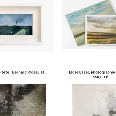
favorite_border
favorite_border
 tête : Bernard Plossu et...
Elger Esser, photographie 
550,00 €