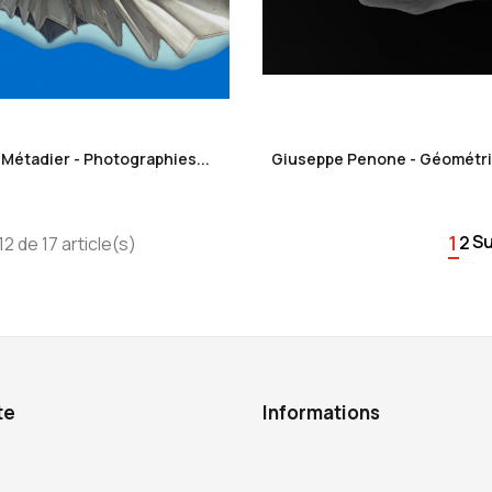
favorite_border
favorite_border
Métadier - Photographies...
Giuseppe Penone - Géométrie
1
Su
2
2 de 17 article(s)
te
Informations