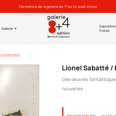
Fermeture de la galerie du 1
au 24 août inclus
er
Expositio
Galerie
Foires
 du 20/09/2020
Lionel Sabatté 
Des œuvres fantastiques
nouvelles