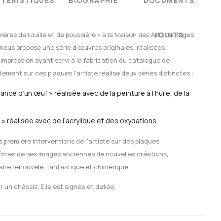
TÉRISTIQUES
BIOGRAPHIE
DOCUMENTS
imères de rouille et de poussière » à la Maison des Arts de Bages
JOINTS
é nous propose une série d'œuvres originales, réalisées
impression ayant servi à la fabrication du catalogue de
tement sur ces plaques l’artiste réalise deux séries distinctes :
ance d’un œuf » réalisée avec de la peinture à l’huile, de la
 » réalisée avec de l’acrylique et des oxydations.
 première interventions de l’artiste sur des plaques
tômes de ses images anciennes de nouvelles créations,
ire renouvelé, fantastique et chimérique.
un châssis. Elle est signée et datée.