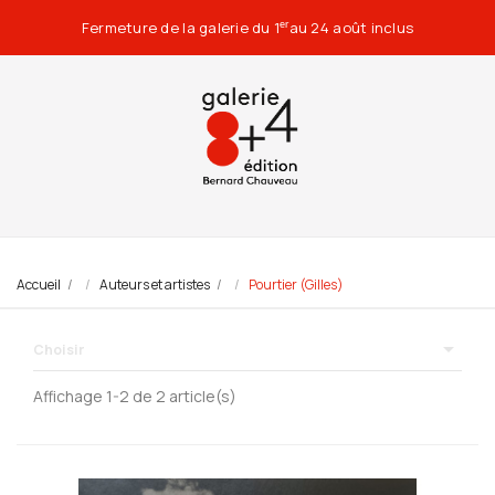
Fermeture de la galerie du 1
au 24 août inclus
er
Accueil
Auteurs et artistes
Pourtier (Gilles)

Choisir
Affichage 1-2 de 2 article(s)