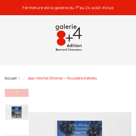
Fermeture de la galerie du 1
au 24 août inclus
er
Accueil
Jean-Michel Othoniel — Poussière d’étoiles
⌃