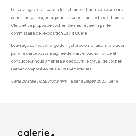
Le catalogue est quant à lui richement illustré de plusieurs
séries, accompagnées pour chacune d’un texte de Thomas
Clerc et de propos de Jochen Gerner, recueillis par le
commissaire de l’exposition David Quéré.
L’ouvrage se veut chargé de mystères en le faisant préluder
par une carte postale signée de Marcel Duchamp : ce fil
conducteur nous amènera à découvrir le travail de Jochen
Gerner composé en plusieurs thématiques :
Carte postale Hôtel Primavera
; la série
Bages
2023, Série
Gris Paris
2022 ;
Éclipse
2023 ;
Oiseaux
2021 ; Série
Villas
provençales
2023 ;
Livre de cuisine 1867
2022 ;
Planche de
Pictgrammes
(Les 2 Scènes Nationales de Besançon,
Formes et Matières 2020-2021 et The New York Review of
Books, Modules mobiles 2022) ; série
En route vers le futur
2022