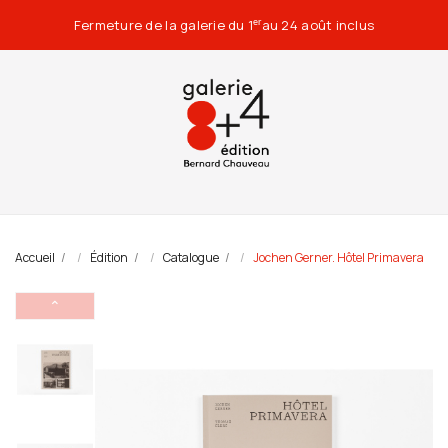
Fermeture de la galerie du 1
au 24 août inclus
er
Accueil
Édition
Catalogue
Jochen Gerner. Hôtel Primavera
⌃