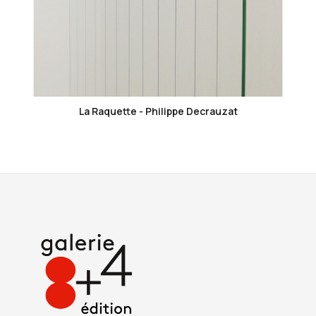
favorite_border
La Raquette - Philippe Decrauzat