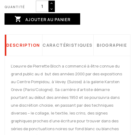
QUANTITÉ

AJOUTER AU PANIER
DESCRIPTION
CARACTÉRISTIQUES
BIOGRAPHIE
L’oeuvre de Pierrette Bloch a commencé à être connue du
grand public au d but des années 2000 par des expositions
au Centre Pompidou, à Vevey (Suisse) à la galerie Karsten
Greve (Paris/Cologne). Sa carrière d’artiste démarre
pourtant au début des années 1950 et se poursuivra dans
une discrétion choisie, en passant par des techniques
diverses – le collage, le textile, les crins, des signes
graphiques proches d’une écriture pour trouver dans des
séries de ponctuations noires sur fond blanc ou blanches