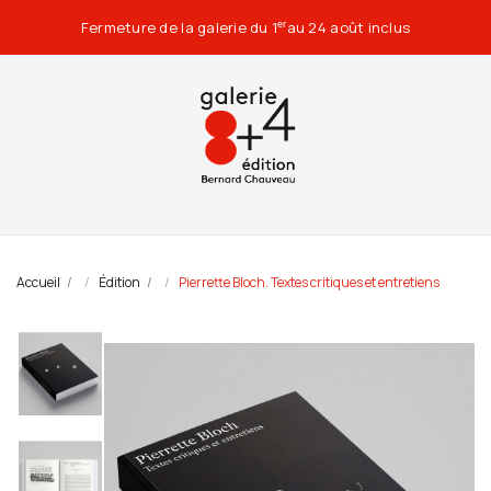
Fermeture de la galerie du 1
au 24 août inclus
er
Accueil
Édition
Pierrette Bloch. Textes critiques et entretiens