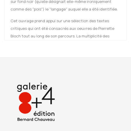
sur fond noir (qu’elle désignait elle-même ironiquement
comme des "pois") le "langage" auquel elle a été identifiée.
Cet ouvrage prend appui sur une sélection des textes
critiques qui ont été consacrés aux oeuvres de Pierrette
Bloch tout au long de son parcours. La multiplicité des
regards, dans l’instant même où apparaissent ces oeuvres
– donc sans le recul et le savoir que donne l’histoire une fois
finie – permet de superposer et recomposer tous ces
moments d’échange entre une artiste et ses premiers
critiques, son premier public.
De l’acteur et mime Étienne Decroux à Philippe Dagen en
passant par Philippe Piguet, Daniel Abadie, Élisabeth Amblard
et beaucoup d’autres, c’est toute une autre histoire qui se
dévide, à l’écart des divers courants artistiques qui ont
occupé la scène des années 1950 à aujourd’hui. Histoire qui
fut celle de nombreuses femmes artistes tenues dans