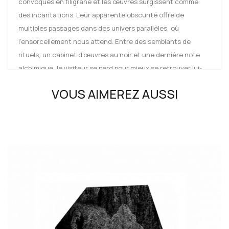
convoqués en filigrane et les œuvres surgissent comme
des incantations. Leur apparente obscurité offre de
multiples passages dans des univers parallèles, où
l’ensorcellement nous attend. Entre des semblants de
rituels, un cabinet d’œuvres au noir et une dernière note
alchimique, le visiteur se perd pour mieux se retrouver lui-
même.
VOUS AIMEREZ AUSSI
Liste des artistes de l'exposition et présentées dans le livre
:
Laëtitia Badaut Haussmann, Sophie Bueno-Boutellier,
Susan Collis, Marcelline Delbecq, Mimosa Echard, Alicja
Kwade, Maria Loboda, Anne Laure Sacriste, Iris Van Dongen,
Jessica Warboys, Anne Wenzel.
Née en 1977, Daria de Beauvais, commissaire de l’exposition,
est actuellement curatrice au Palais de Tokyo. Elle mène en
parallèle des activités de commissaire d’exposition