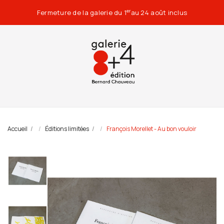
Fermeture de la galerie du 1
au 24 août inclus
er
Accueil
Éditions limitées
François Morellet - Au bon vouloir