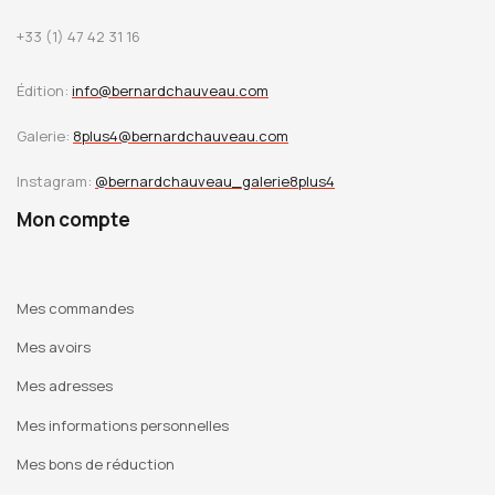
François Morellet comportant six planches encrées au
+33 (1) 47 42 31 16
tampon à la main sur papier Rivoli. Deux couleurs d’encre
sont utilisées : encre noire pour les exemplaires n°1 à 50 ;
Édition:
info@bernardchauveau.com
encre jaune pour les exemplaires n°51 à 100. Texte original
de François Morellet.
Galerie:
8plus4@bernardchauveau.com
Instagram:
@bernardchauveau_galerie8plus4
Acquisitions : artothèques de Limoges, La Rochelle,
Villefranche s/ Saône.
Mon compte
Mes commandes
Mes avoirs
Mes adresses
Mes informations personnelles
Mes bons de réduction