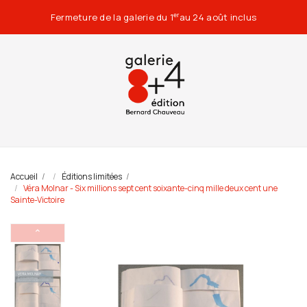
Fermeture de la galerie du 1
au 24 août inclus
er
Accueil
Éditions limitées
Véra Molnar - Six millions sept cent soixante-cinq mille deux cent une
Sainte-Victoire
⌃