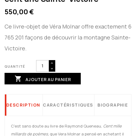
550,00 €
Ce livre-objet de Véra Molnar offre exactement 6
765 201 façons de découvrir la montagne Sainte-
Victoire.
QUANTITÉ

AJOUTER AU PANIER
DESCRIPTION
CARACTÉRISTIQUES
BIOGRAPHIE
C'est sans doute au livre de Raymond Queneau,
Cent mille
milliards de poèmes,
que Vera Molnar a pensé en achetant il