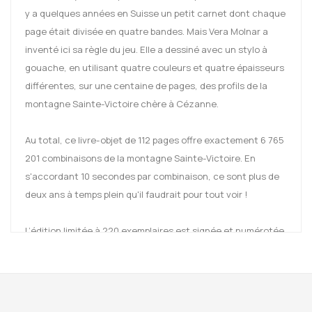
y a quelques années en Suisse un petit carnet dont chaque
page était divisée en quatre bandes. Mais Vera Molnar a
inventé ici sa règle du jeu. Elle a dessiné avec un stylo à
gouache, en utilisant quatre couleurs et quatre épaisseurs
différentes, sur une centaine de pages, des profils de la
montagne Sainte-Victoire chère à Cézanne.
Au total, ce livre-objet de 112 pages offre exactement 6 765
201 combinaisons de la montagne Sainte-Victoire. En
s'accordant 10 secondes par combinaison, ce sont plus de
deux ans à temps plein qu'il faudrait pour tout voir !
L’édition limitée à 220 exemplaires est signée et numérotée
par Vera Molnar. Texte d’entretien avec David Quéré.