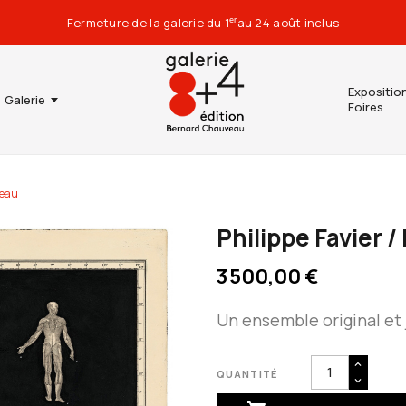
Fermeture de la galerie du 1
au 24 août inclus
er
Expositio
Galerie
Foires
peau
Philippe Favier /
3 500,00 €
Un ensemble original et j
QUANTITÉ