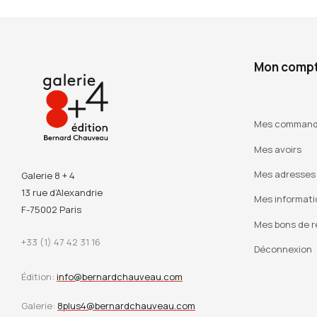
Mon comp
Mes comman
Mes avoirs
Mes adresses
Galerie 8 + 4
13 rue d’Alexandrie
Mes informati
F-75002 Paris
Mes bons de r
+33 (1) 47 42 31 16
Déconnexion
Édition:
info@bernardchauveau.com
Galerie:
8plus4@bernardchauveau.com