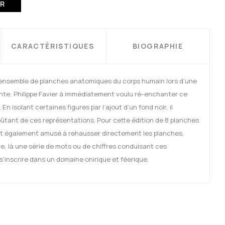
ER
CARACTÉRISTIQUES
BIOGRAPHIE
ensemble de planches anatomiques du corps humain lors d’une
te, Philippe Favier à immédiatement voulu ré-enchanter ce
En isolant certaines figures par l’ajout d’un fond noir, il
ûtant de ces représentations. Pour cette édition de 8 planches
’est également amusé à rehausser directement les planches,
ure, là une série de mots ou de chiffres conduisant ces
s'inscrire dans un domaine onirique et féerique.