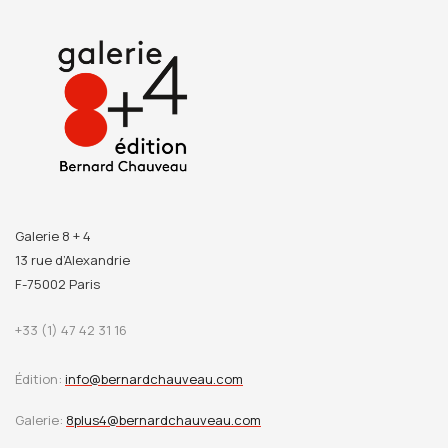
virevoltants mais précis, par des encres sourdes, couleurs
de la terre et de l’humus. Dans ces monotypes de petites ou
grandes dimensions, le regard est ensuite libre d’y percevoir
l’apparition de chimères ou de glyphes, d’y voir un bestiaire
d’animaux issus des abysses ou de nos rêves, voire dans
certains cas un simple profil humain noyé dans un
maelstrom de matières. Rarement Lionel Sabatté n’aura à
ce point entremêlé le merveilleux et la délicate apparitions
des formes du vivant.
Galerie 8 + 4
13 rue d’Alexandrie
L’exposition personnelle de Lionel Sabatté « Organismes et
F-75002 Paris
Fantasma » du 25 septembre au 6 novembre 2021 à la
galerie sera également l’occasion de présenter une
+33 (1) 47 42 31 16
nouvelle production spectaculaire de l’artiste magnifiant
avec des oxydes, une de ses photographies de sous-bois
Édition:
info@bernardchauveau.com
sérigraphiée sur une plaque en métal.
Galerie:
8plus4@bernardchauveau.com