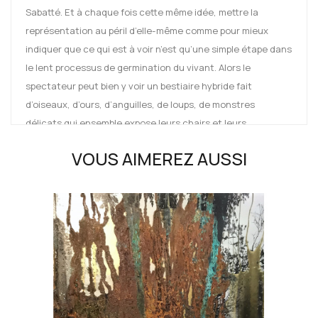
Sabatté. Et à chaque fois cette même idée, mettre la
représentation au péril d’elle-même comme pour mieux
indiquer que ce qui est à voir n’est qu’une simple étape dans
le lent processus de germination du vivant. Alors le
spectateur peut bien y voir un bestiaire hybride fait
d’oiseaux, d’ours, d’anguilles, de loups, de monstres
délicats qui ensemble expose leurs chairs et leurs
squelettes, leurs fluides et leurs apparences. Il y a chez
VOUS AIMEREZ AUSSI
Lionel Sabatté un refus des évidences, une tendresse pour
l’incertain conduisant à un mélange unique entre minéral,
animal et organique. Il y a ici des rejets, des rebuts, des
résidus, mais surtout de la renaissance et une forme de
réincarnation perceptible dans l’élégance du trait, des
couleurs, des matières.
On retrouve cette force dans son dernier travail réalisé en
février et en avril 2021 lors d’une résidence à Urdla à
Villeurbanne, lieu destiné à la gravure et qui est largement