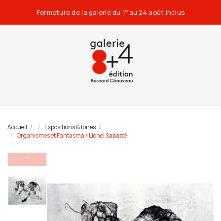
Fermeture de la galerie du 1
au 24 août inclus
er
Accueil
Expositions & foires
Organismes et Fantasma / Lionel Sabatté
⌃