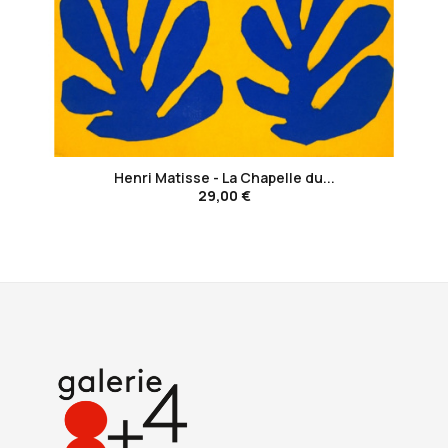
favorite_border
Henri Matisse - La Chapelle du...
29,00 €