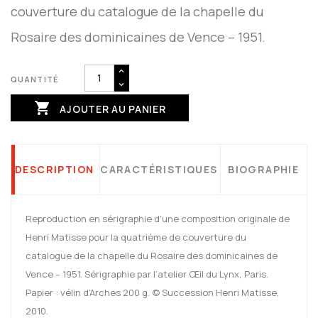
couverture du catalogue de la chapelle du
Rosaire des dominicaines de Vence – 1951.
QUANTITÉ

AJOUTER AU PANIER
DESCRIPTION
CARACTÉRISTIQUES
BIOGRAPHIE
Reproduction en sérigraphie d'une composition originale de
Henri Matisse pour la quatrième de couverture du
catalogue de la chapelle du Rosaire des dominicaines de
Vence – 1951. Sérigraphie par l’atelier Œil du Lynx, Paris.
Papier : vélin d'Arches 200 g. © Succession Henri Matisse,
2010.