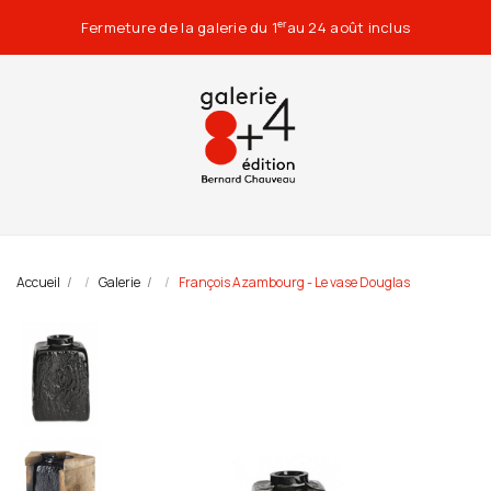
Fermeture de la galerie du 1
au 24 août inclus
er
Accueil
Galerie
François Azambourg - Le vase Douglas