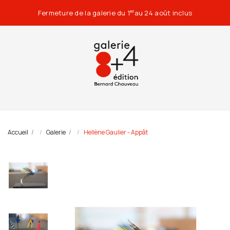
Fermeture de la galerie du 1
au 24 août inclus
er
Accueil
Galerie
Hellène Gaulier - Appât