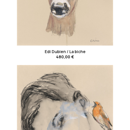
favorite_border
Edi Dubien / La biche
480,00 €