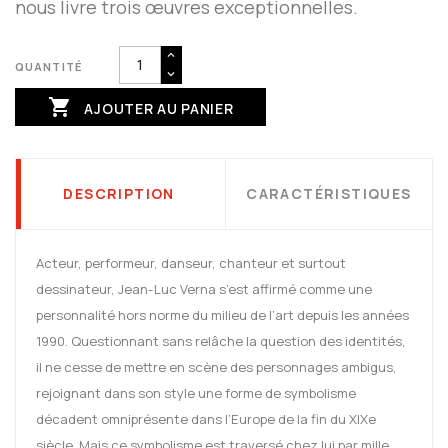
nous livre trois œuvres exceptionnelles.
QUANTITÉ

AJOUTER AU PANIER
DESCRIPTION
CARACTÉRISTIQUES
Acteur, performeur, danseur, chanteur et surtout
dessinateur, Jean-Luc Verna s’est affirmé comme une
personnalité hors norme du milieu de l’art depuis les années
1990. Questionnant sans relâche la question des identités,
il ne cesse de mettre en scène des personnages ambigus,
rejoignant dans son style une forme de symbolisme
décadent omniprésente dans l’Europe de la fin du XIXe
siècle. Mais ce symbolisme est traversé chez lui par mille