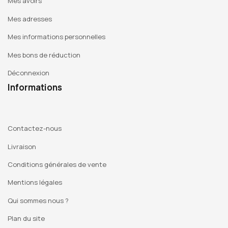
Bénétière (2024), au Parvis à Tarbes (2023), aux Abattoirs
Mes avoirs
de Toulouse (2021), à la Fondation pour l’art contemporain
Mes adresses
Claudine et Jean-Marc Salomon à Annecy (2021), au Musée
Mes informations personnelles
d’art contemporain du Val de Marne (MACVAL), à Vitry sur
Seine (2016), au MAMCO à Genève (2001) et a participé à
Mes bons de réduction
des expositions collectives au Centre Pompidou Metz, au
Déconnexion
Musée National de Monaco, au Musée d’art moderne de la
Informations
Ville de Paris ou encore au Musée d’art contemporain de
Marseille.
Contactez-nous
Livraison
Conditions générales de vente
Mentions légales
Qui sommes nous ?
Plan du site