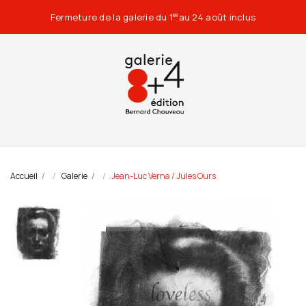
Fermeture de la galerie du 1
au 24 août inclus
er
Accueil
Galerie
Jean-Luc Verna / Jules Ours