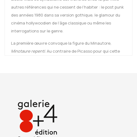
autres références qui ne cessent de l’habiter : le post punk
des années 1980 dans sa version gothique, le glamour du
cinéma hollywoodien de l’âge classique ou même les
interrogations sur le genre.
La première œuvre convoque la figure du Minautore,
Minotaure repenti
. Au contraire de Picasso pour qui cette
figure incarnait le génie de l’artiste dévorant tout sur son
passage, celui de Verna va à l’encontre d’un futur commun
devenu trouble. Dans ses mains, un simple bouquet comme
gage d’un possible ré-enchantement de nos rêves.
Jules
Ours
, seconde œuvre, offre la vision sombre d’un visage
surgissant des ténèbres pour mieux contempler l’univers. Se
faire tatouer sur son front
Loveless
sonne comme une
véritable injonction face aux attitudes de nos
contemporains. Par cette œuvre, Jean-Luc Verna réfute les
lourds discours pessimistes sur notre temps pour mieux