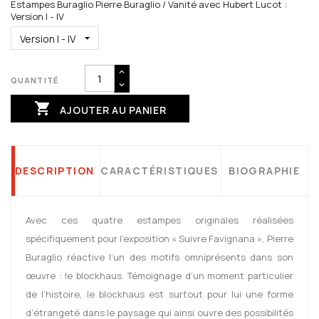
Estampes Buraglio Pierre Buraglio / Vanité avec Hubert Lucot :
Version I - IV
QUANTITÉ

AJOUTER AU PANIER
DESCRIPTION
CARACTÉRISTIQUES
BIOGRAPHIE
Avec ces quatre estampes originales réalisées
spécifiquement pour l’exposition « Suivre Favignana », Pierre
Buraglio réactive l’un des motifs omniprésents dans son
œuvre : le blockhaus. Témoignage d’un moment particulier
de l’histoire, le blockhaus est surtout pour lui une forme
d’étrangeté dans le paysage qui ainsi ouvre des possibilités