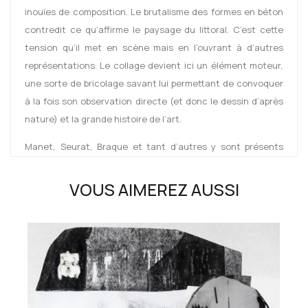
inouïes de composition. Le brutalisme des formes en béton
contredit ce qu’affirme le paysage du littoral. C’est cette
tension qu’il met en scène mais en l’ouvrant à d’autres
représentations. Le collage devient ici un élément moteur,
une sorte de bricolage savant lui permettant de convoquer
à la fois son observation directe (et donc le dessin d’après
nature) et la grande histoire de l’art.
Manet, Seurat, Braque et tant d’autres y sont présents
sous la forme de clins d’œil, de citations plus ou moins
directes qu’il s’amuse à incorporer (en les collant ou les
VOUS AIMEREZ AUSSI
agrafant) dans comme pour mieux égarer le regard. Mais
ces œuvres sont aussi la cristallisation de ses
interrogations sur ce qui fait œuvre et la façon dont elles
peuvent ouvrir l’imaginaire, en laissant dialoguer librement
les associations qu’il se plait à convoquer. L’écriture
manuscrite y devient un élément central comme pour mieux
condenser ce qu’il était éparpillé. Ces lignes ponctuent