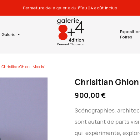
Fermeture de la galerie du 1
au 24 août inclus
er
Expositio
Galerie
Foires
Chrisitian Ghion - Moods 1
Chrisitian Ghion
900,00 €
Scénographies, architect
sont autant de parts vis
qui expérimente, explore