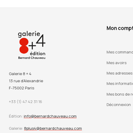
Mon comp
Mes comman
Mes avoirs
Mes adresses
Galerie 8 + 4
13 rue d’Alexandrie
Mes informati
F-75002 Paris
Mes bons de r
+33 (1) 47 42 31 16
Déconnexion
Édition:
info@bernardchauveau.com
Galerie:
8plus4@bernardchauveau.com