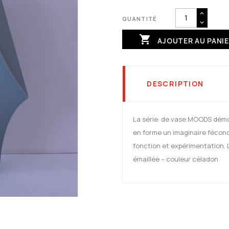
QUANTITÉ

AJOUTER AU PANI
DESCRIPTION
La série de vase MOODS démont
en forme un imaginaire fécond 
fonction et expérimentation.
émaillée – couleur céladon