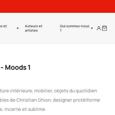
ns et
Auteurs et
Qui sommes-nous
artistes
?
 - Moods 1
ure intérieure, mobilier, objets du quotidien
ibles de Christian Ghion, designer protéiforme
, incarne et sublime.