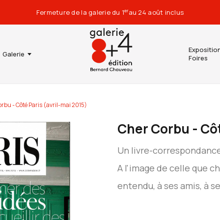
Fermeture de la galerie du 1
au 24 août inclus
er
Expositio
Galerie
Foires
rbu - Côté Paris (avril-mai 2015)
Cher Corbu - Côt
Un livre-correspondanc
A l'image de celle que ché
entendu, à ses amis, à se