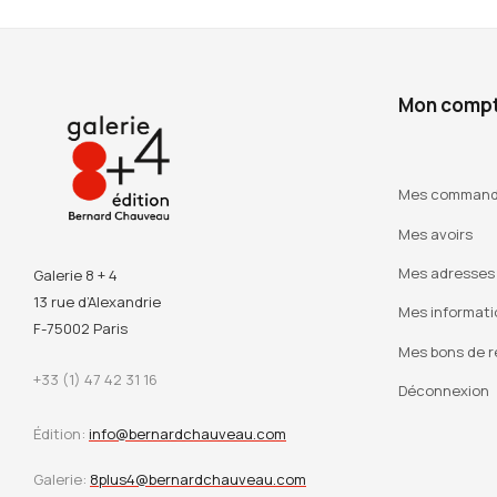
Mon comp
Mes comman
Mes avoirs
Mes adresses
Galerie 8 + 4
13 rue d’Alexandrie
Mes informati
F-75002 Paris
Mes bons de r
+33 (1) 47 42 31 16
Déconnexion
Édition:
info@bernardchauveau.com
Galerie:
8plus4@bernardchauveau.com