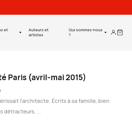
ns et
Auteurs et
Qui sommes-nous
artistes
?
é Paris (avril-mai 2015)
e
rissait l'architecte. Écrits à sa famille, bien
s détracteurs, ...