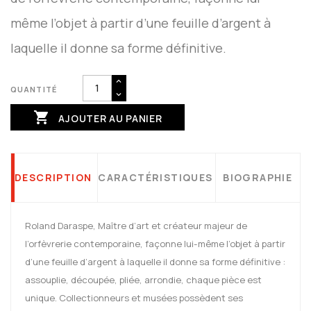
même l’objet à partir d’une feuille d’argent à
laquelle il donne sa forme définitive.
QUANTITÉ

AJOUTER AU PANIER
DESCRIPTION
CARACTÉRISTIQUES
BIOGRAPHIE
Roland Daraspe, Maître d’art et créateur majeur de
l’orfèvrerie contemporaine, façonne lui-même l’objet à partir
d’une feuille d’argent à laquelle il donne sa forme définitive :
assouplie, découpée, pliée, arrondie, chaque pièce est
unique. Collectionneurs et musées possèdent ses