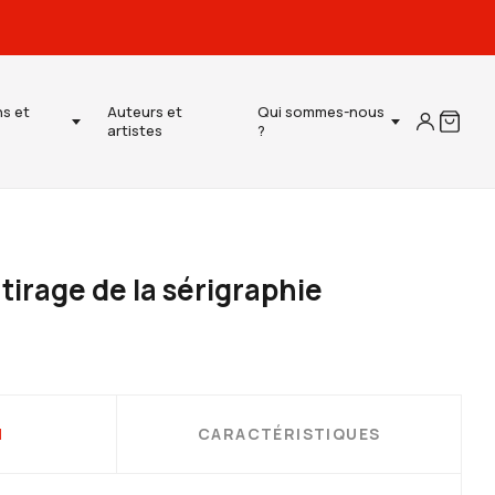
ns et
Auteurs et
Qui sommes-nous
artistes
?
tirage de la sérigraphie
N
CARACTÉRISTIQUES