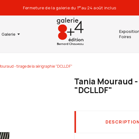
Fermeture de la galerie du 1
au 24 août inclus
er
Expositio
Galerie
Foires
ouraud - tirage de la sérigraphie "DCLLDF"
Tania Mouraud - 
"DCLLDF"
DESCRIPTIO