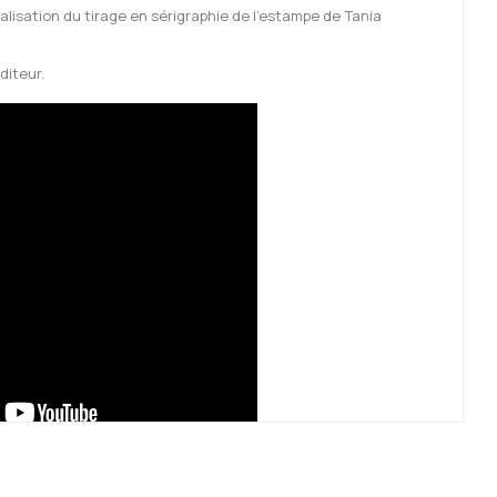
alisation du tirage en sérigraphie de l'estampe de Tania
diteur.