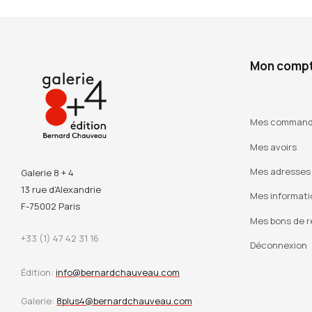
Mon comp
Mes comman
Mes avoirs
Mes adresses
Galerie 8 + 4
13 rue d’Alexandrie
Mes informati
F-75002 Paris
Mes bons de r
+33 (1) 47 42 31 16
Déconnexion
Édition:
info@bernardchauveau.com
Galerie:
8plus4@bernardchauveau.com