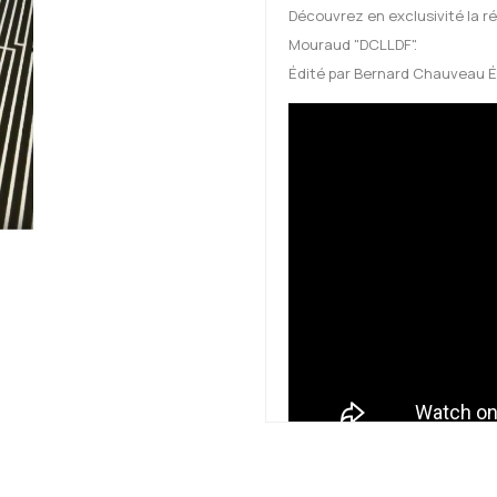
Découvrez en exclusivité la ré
Mouraud "DCLLDF".
Édité par Bernard Chauveau É