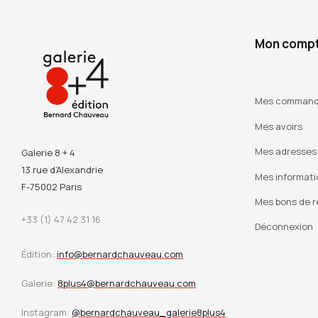
Mon comp
Mes comman
Mes avoirs
Mes adresses
Galerie 8 + 4
13 rue d’Alexandrie
Mes informati
F-75002 Paris
Mes bons de r
+33 (1) 47 42 31 16
Déconnexion
Édition:
info@bernardchauveau.com
Galerie:
8plus4@bernardchauveau.com
Instagram:
@bernardchauveau_galerie8plus4