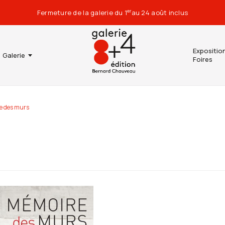
Fermeture de la galerie du 1
au 24 août inclus
er
Expositio
Galerie
Foires
re des murs