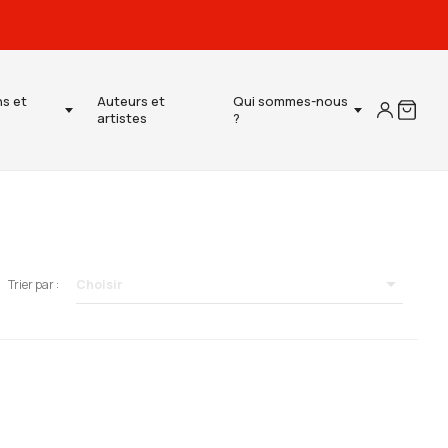
ns et
Auteurs et
Qui sommes-nous
artistes
?

Choisir
Trier par :