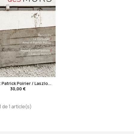
favorite_border
Patrick Poirier / Laszlo...
30,00 €
 de 1 article(s)