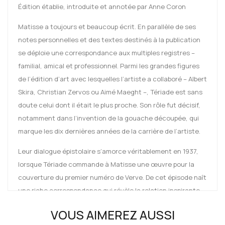
Édition établie, introduite et annotée par Anne Coron
Matisse a toujours et beaucoup écrit. En parallèle de ses
notes personnelles et des textes destinés à la publication
se déploie une correspondance aux multiples registres –
familial, amical et professionnel. Parmi les grandes figures
de l’édition d’art avec lesquelles l’artiste a collaboré – Albert
Skira, Christian Zervos ou Aimé Maeght –, Tériade est sans
doute celui dont il était le plus proche. Son rôle fut décisif,
notamment dans l’invention de la gouache découpée, qui
marque les dix dernières années de la carrière de l’artiste.
Leur dialogue épistolaire s’amorce véritablement en 1937,
lorsque Tériade commande à Matisse une œuvre pour la
couverture du premier numéro de Verve. De cet épisode naît
une riche correspondance qui révèle la relation inspirante
entre un artiste et son éditeur au cœur des heures les plus
VOUS AIMEREZ AUSSI
sombres du XXe siècle. Elle donne le ton de toute une