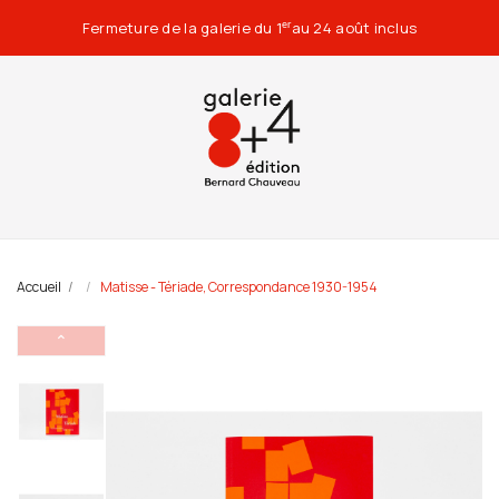
Fermeture de la galerie du 1
au 24 août inclus
er
Accueil
Matisse - Tériade, Correspondance 1930-1954
⌃