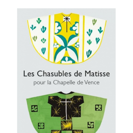
époque et fournit un arrière-plan contextuel essentiel à la
compréhension de l’œuvre de Matisse.
Devenu spectateur du processus créatif, le lecteur
découvre, à travers l’élaboration des numéros de Verve qui
lui sont consacrés et de Jazz, comment une visite d’atelier
peut donner naissance à un projet éditorial, et observe les
idées se prolonger d’un ouvrage à l’autre. Ces échanges
inégalement répartis – 139 de la main de Matisse et 38 de
celle de Tériade – mais d’une même constance, sont
accompagnés des notes et d’une introduction éclairante
par l’historienne de l’art Anne Coron, et d’une cinquantaine
de reproductions d’œuvres de l’artiste.
Ouvrage soutenu par le CNL.