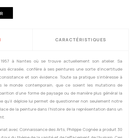
ER
N
CARACTÉRISTIQUES
1957 à Nantes où se trouve actuellement son atelier. Sa
puis écrasée, confère à ses peintures une sorte d’incertitude
consistance et son évidence. Toute sa pratique s’intéresse à
ns le monde contemporain, que ce soient les mutations de
sparition d’une forme de paysage ou de manière plus général la
ue qu’il déploie lui permet de questionner non seulement notre
place de la peinture dans l’histoire de la représentation dans un
nt.
ariat avec Connaissance des Arts, Philippe Cognée a produit 30
autour du thème de la vanité et de l’effacement de l’humain. Ces