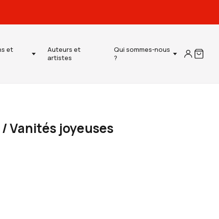
ns et
Auteurs et
Qui sommes-nous
artistes
?
/ Vanités joyeuses