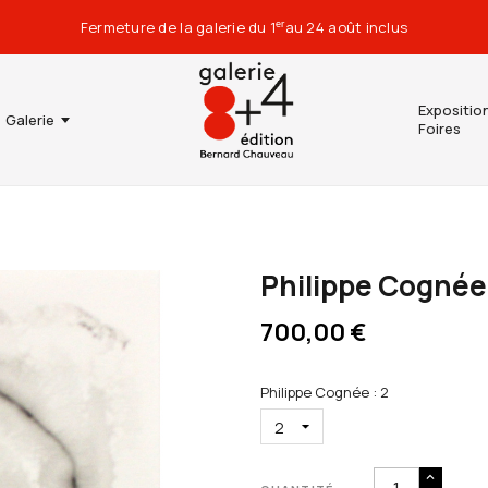
Fermeture de la galerie du 1
au 24 août inclus
er
Expositio
Galerie
Foires
Philippe Cognée 
700,00 €
Philippe Cognée : 2