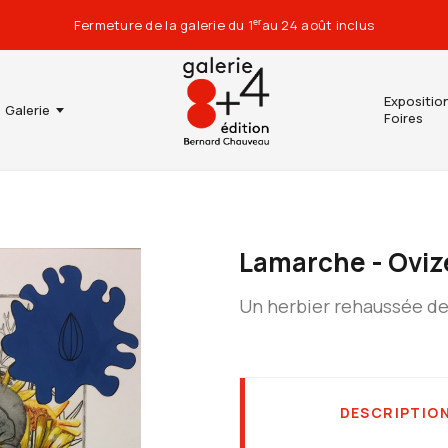
Fermeture de la galerie du 1
au 24 août inclus
er
Expositio
Galerie
Foires
Lamarche - Ovize
Un herbier rehaussée de
DESCRIPTIO