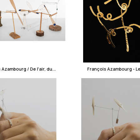
favorite_border
favorite_border
 Azambourg / De l'air, du...
François Azambourg - Le fi