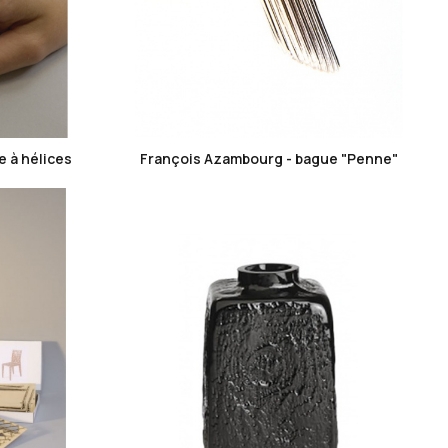
favorite_border
 à hélices
François Azambourg - bague "Penne"