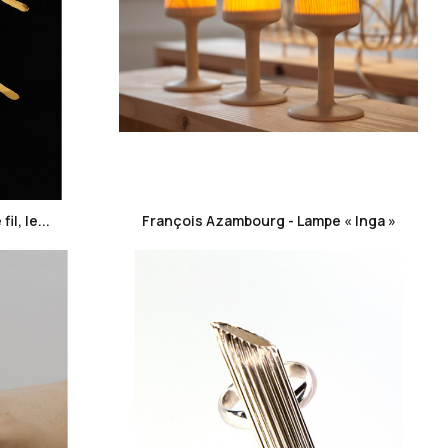
favorite_border
l, le...
François Azambourg - Lampe « Inga »