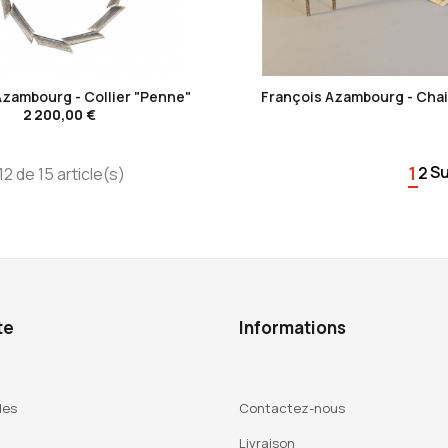
favorite_border
favorite_border
Azambourg - Collier "Penne"
François Azambourg - Chais
2 200,00 €
1
Su
2
12 de 15 article(s)
te
Informations
des
Contactez-nous
Livraison