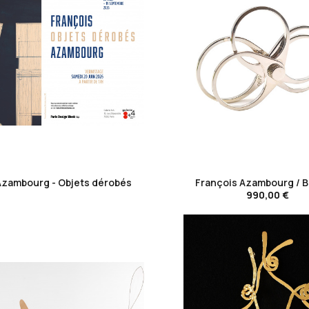
favorite_border
favorite_border
Azambourg - Objets dérobés
François Azambourg / B
990,00 €