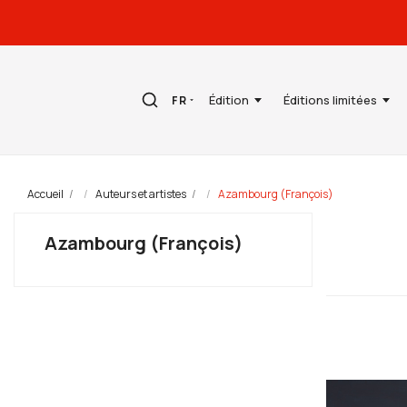
Édition
Éditions limitées
FR
Accueil
Auteurs et artistes
Azambourg (François)
Azambourg (François)