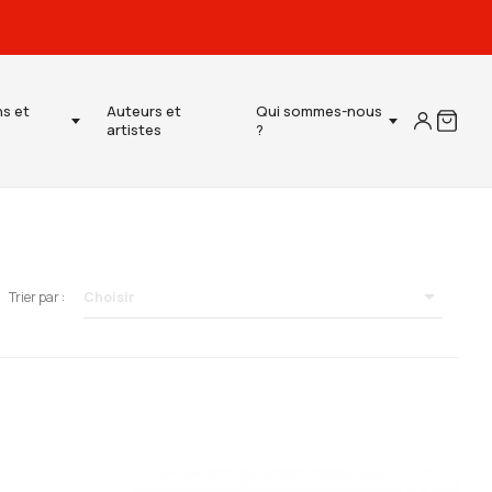
ns et
Auteurs et
Qui sommes-nous
artistes
?

Choisir
Trier par :