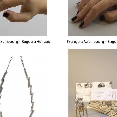
favorite_border
favorite_border
Azambourg - Bague à Hélices
François Azambourg - Bague