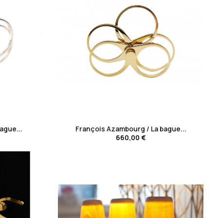
favorite_border
ague...
François Azambourg / La bague...
660,00 €