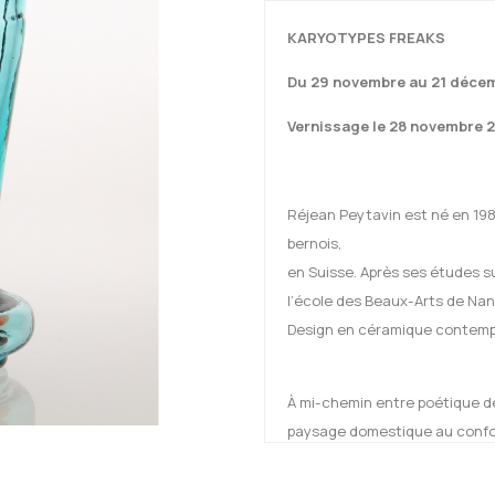
KARYOTYPES FREAKS
Du 29 novembre au 21 déce
Vernissage le 28 novembre 2
Réjean Peytavin est né en 19
bernois,
en Suisse. Après ses études su
l’école des Beaux-Arts de Nant
Design en céramique contemp
À mi-chemin entre poétique de
paysage domestique au confort 
mythes et leurs écosystèmes, 
ces croisements, il s’engage à