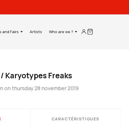
s and Fairs
Artists
Who are we ?
 / Karyotypes Freaks
on on thursday 28 november 2019
N
CARACTÉRISTIQUES