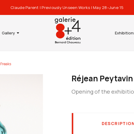
Claude Parent | Previously Unseen Works | May 28–June 15
Gallery
Exhibition
 Freaks
Réjean Peytavin
Opening of the exhibiti
DESCRIPTIO