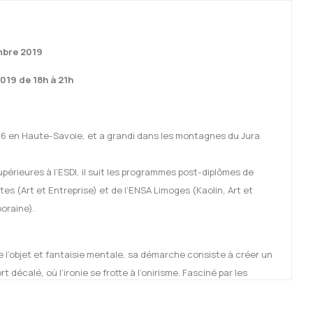
mbre 2019
019 de 18h à 21h
86 en Haute-Savoie, et a grandi dans les montagnes du Jura
périeures à l’ESDI, il suit les programmes post-diplômes de
es (Art et Entreprise) et de l’ENSA Limoges (Kaolin, Art et
oraine).
 l’objet et fantaisie mentale, sa démarche consiste à créer un
décalé, où l’ironie se frotte à l’onirisme. Fasciné par les
il en tire des rencontres par les formes et les matériaux. Dans
 trouver des voies rationnelles d’expressions formelles, incitant