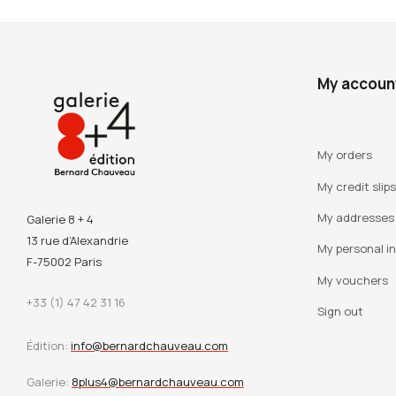
My accoun
My orders
My credit slips
My addresses
Galerie 8 + 4
13 rue d’Alexandrie
My personal i
F-75002 Paris
My vouchers
+33 (1) 47 42 31 16
Sign out
Édition:
info@bernardchauveau.com
Galerie:
8plus4@bernardchauveau.com