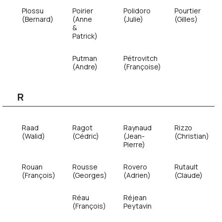
Plossu
Poirier
Polidoro
Pourtier
(Bernard)
(Anne
(Julie)
(Gilles)
&
Patrick)
Putman
Pétrovitch
(Andre)
(Françoise)
R
Raad
Ragot
Raynaud
Rizzo
(Walid)
(Cédric)
(Jean-
(Christian)
Pierre)
Rouan
Rousse
Rovero
Rutault
(François)
(Georges)
(Adrien)
(Claude)
Réau
Réjean
(François)
Peytavin