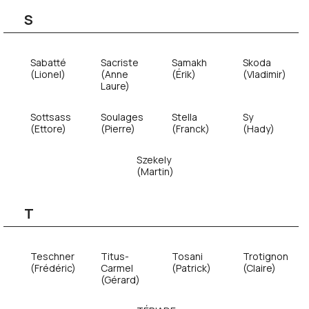
S
Sabatté
Sacriste
Samakh
Skoda
(Lionel)
(Anne
(Érik)
(Vladimir)
Laure)
Sottsass
Soulages
Stella
Sy
(Ettore)
(Pierre)
(Franck)
(Hady)
Szekely
(Martin)
T
Teschner
Titus-
Tosani
Trotignon
(Frédéric)
Carmel
(Patrick)
(Claire)
(Gérard)