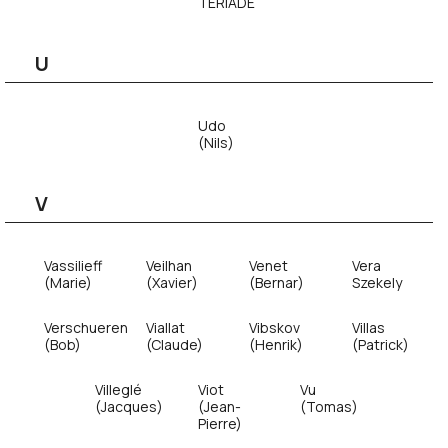
TÉRIADE
U
Udo
(Nils)
V
Vassilieff
Veilhan
Venet
Vera
(Marie)
(Xavier)
(Bernar)
Szekely
Verschueren
Viallat
Vibskov
Villas
(Bob)
(Claude)
(Henrik)
(Patrick)
Villeglé
Viot
Vu
(Jacques)
(Jean-
(Tomas)
Pierre)