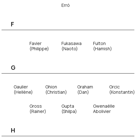
Erró
F
Favier
Fukasawa
Fulton
(Philippe)
(Naoto)
(Hamish)
G
Gaulier
Ghion
Graham
Grcic
(Hellène)
(Christian)
(Dan)
(Konstantin)
Gross
Gupta
Gwenaëlle
(Rainer)
(Shilpa)
Abolivier
H