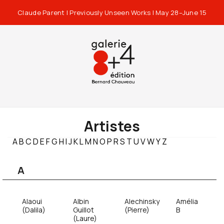
Claude Parent | Previously Unseen Works | May 28–June 15
Artistes
A
B
C
D
E
F
G
H
I
J
K
L
M
N
O
P
R
S
T
U
V
W
Y
Z
A
Alaoui
Albin
Alechinsky
Amélia
(Dalila)
Guillot
(Pierre)
B
(Laure)