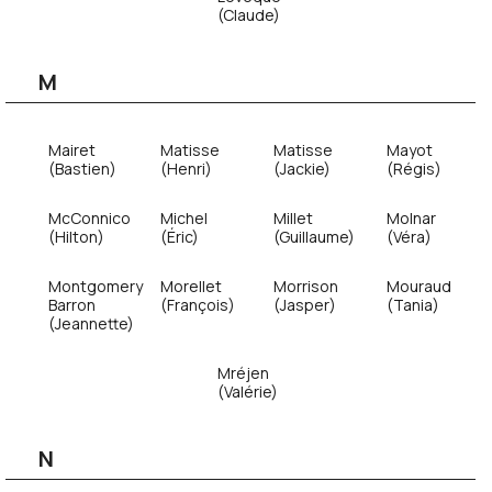
(Claude)
M
Mairet
Matisse
Matisse
Mayot
(Bastien)
(Henri)
(Jackie)
(Régis)
McConnico
Michel
Millet
Molnar
(Hilton)
(Éric)
(Guillaume)
(Véra)
Montgomery
Morellet
Morrison
Mouraud
Barron
(François)
(Jasper)
(Tania)
(Jeannette)
Mréjen
(Valérie)
N