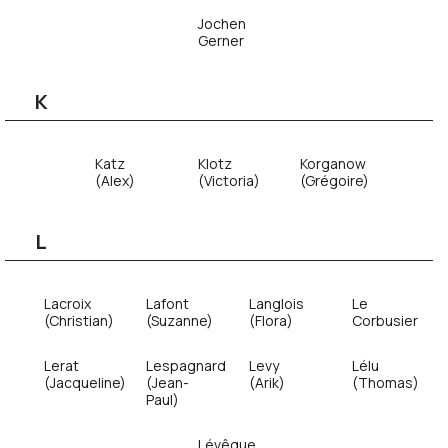
Jochen
Gerner
K
Katz
Klotz
Korganow
(Alex)
(Victoria)
(Grégoire)
L
Lacroix
Lafont
Langlois
Le
(Christian)
(Suzanne)
(Flora)
Corbusier
Lerat
Lespagnard
Levy
Lélu
(Jacqueline)
(Jean-
(Arik)
(Thomas)
Paul)
Lévêque