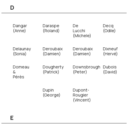
D
Dangar
Daraspe
De
Decq
(Anne)
(Roland)
Lucchi
(Odile)
(Michele)
Delaunay
Deroubaix
Deroubaix
Dixneuf
(Sonia)
(Damien)
(Damien)
(Hervé)
Domeau
Dougherty
Downsbrough
Dubois
&
(Patrick)
(Peter)
(David)
Pérès
Dupin
Dupont-
(George)
Rougier
(Vincent)
E