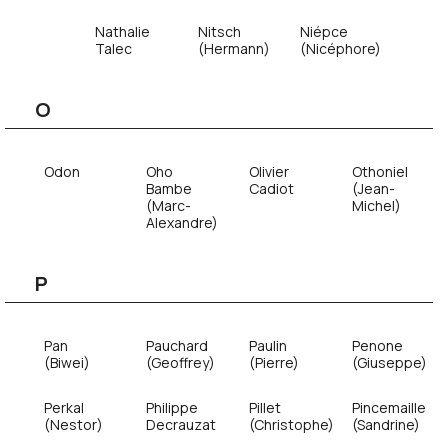
Nathalie
Nitsch
Niépce
Talec
(Hermann)
(Nicéphore)
O
Odon
Oho
Olivier
Othoniel
Bambe
Cadiot
(Jean-
(Marc-
Michel)
Alexandre)
P
Pan
Pauchard
Paulin
Penone
(Biwei)
(Geoffrey)
(Pierre)
(Giuseppe)
Perkal
Philippe
Pillet
Pincemaille
(Nestor)
Decrauzat
(Christophe)
(Sandrine)