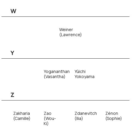
W
Weiner
(Lawrence)
Y
Yogananthan
Yûichi
(Vasantha)
Yokoyama
Z
Zakharia
Zao
Zdanevitch
Zénon
(Camille)
(Wou-
(Ilia)
(Sophie)
Ki)