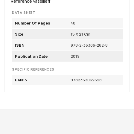
Reference
Vassilieff
DATA SHEET
Number Of Pages
48
Size
15 X 21 Cm
ISBN
978-2-36306-262-8
Publication Date
2019
SPECIFIC REFERENCES
EAN13
9782363062628