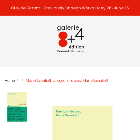
Claude Parent | Previously Unseen Works | May 28–June 15
Home
Marie Vassilieff. Une journée avec Marie Vassilieff