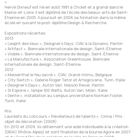
».
Hervé Dixneuf est né en août 1981 à Cholet et a grandi dans le
Maine-et-Loire. Il est diplômé de l'école des beaux-arts de Saint-
Étienne en 2005. Il poursuit en 2006 sa formation dans la même
école en suivant le post-diplôme Design & Recherche.
Expositions récentes
2013
« L’esprit des lieux », Designer’s Days, CIAV à la Dynamo, Pantin
« Artifact », Biennale internationale de design, Saint-Étienne
« Visible », Biennale internationale de design, Saint-Étienne
« La Manufacture », Association Greenhouse, Biennale
internationale de design, Saint-Étienne
2012
« Meisenthal le feu sacré », CIAV, Grand-Hornu, Belgique
« City Switch », Galerie Roger Tator et Artegiovane, Turin, Italie
« Designer’s Days », Autori Vari, Maison Revel, Pantin
« Si Espone », lampe 100 Watts, Autori Vari, Milan, Italie
« Dente », installation au campus universitaire Norman Foster,
Turin, Italie
Prix
Lauréats du concours « Révélateurs de talents », Cinna / Prix :
objet de décoration (2008)
En 2012 et 2009, ils obtiennent une aide individuelle à la création
(DRAC Rhône-Alpes) et sont finalistes de la bourse Agora en 2007
et du Grand Prix de la création de la Ville de Paris en 2008.