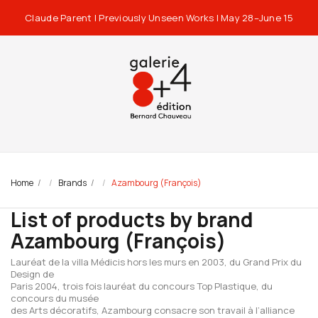
Claude Parent | Previously Unseen Works | May 28–June 15
Home
Brands
Azambourg (François)
List of products by brand
Azambourg (François)
Lauréat de la villa Médicis hors les murs en 2003, du Grand Prix du
Design de
Paris 2004, trois fois lauréat du concours Top Plastique, du
concours du musée
des Arts décoratifs, Azambourg consacre son travail à l’alliance