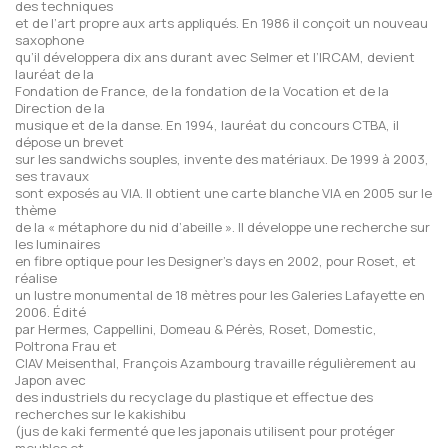
des techniques
et de l’art propre aux arts appliqués. En 1986 il conçoit un nouveau
saxophone
qu’il développera dix ans durant avec Selmer et l’IRCAM, devient
lauréat de la
Fondation de France, de la fondation de la Vocation et de la
Direction de la
musique et de la danse. En 1994, lauréat du concours CTBA, il
dépose un brevet
sur les sandwichs souples, invente des matériaux. De 1999 à 2003,
ses travaux
sont exposés au VIA. Il obtient une carte blanche VIA en 2005 sur le
thème
de la « métaphore du nid d’abeille ». Il développe une recherche sur
les luminaires
en fibre optique pour les Designer’s days en 2002, pour Roset, et
réalise
un lustre monumental de 18 mètres pour les Galeries Lafayette en
2006. Édité
par Hermes, Cappellini, Domeau & Pérès, Roset, Domestic,
Poltrona Frau et
CIAV Meisenthal, François Azambourg travaille régulièrement au
Japon avec
des industriels du recyclage du plastique et effectue des
recherches sur le kakishibu
(jus de kaki fermenté que les japonais utilisent pour protéger
meubles et